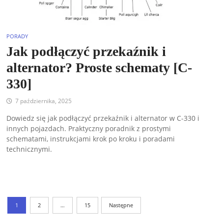
PORADY
Jak podłączyć przekaźnik i
alternator? Proste schematy [C-
330]
7 października, 2025
Dowiedz się jak podłączyć przekaźnik i alternator w C-330 i
innych pojazdach. Praktyczny poradnik z prostymi
schematami, instrukcjami krok po kroku i poradami
technicznymi.
Stronicowanie
1
2
…
15
Następne