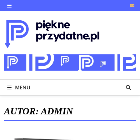
Skip
to
MENU
content
MENU
AUTOR:
ADMIN