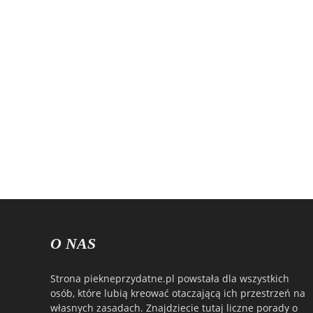
O NAS
Strona piekneprzydatne.pl powstała dla wszystkich
osób, które lubią kreować otaczającą ich przestrzeń na
własnych zasadach. Znajdziecie tutaj liczne porady o