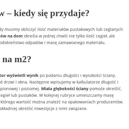
w – kiedy się przydaje?
gdy musimy obliczyć ilość materiałów pustakowych lub ceglanych
aków na dom
określa w jednej chwili nie tylko ilość cegieł, ale
podobieństwo odpadów i masę zamawianego materiału.
w na m2?
tor wyświetli wynik
po podaniu długości i wysokości ściany.
 drzwi i okna. Następnie wpisujemy w kalkulatorze długość i
 pionowej i poziomej.
Miała głębokości ściany
pomoże określić,
 cegieł lub pustaków. W kolejnej rubryce umieszczamy masę
 którego wartość można znaleźć na opakowaniach producentów.
ładniej określić inwestycje z nimi związane.