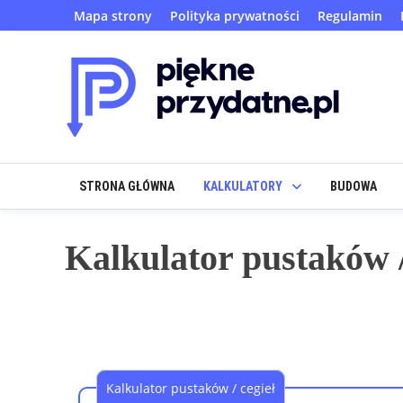
Skip
Mapa strony
Polityka prywatności
Regulamin
to
content
STRONA GŁÓWNA
KALKULATORY
BUDOWA
Kalkulator pustaków /
Kalkulator pustaków / cegieł