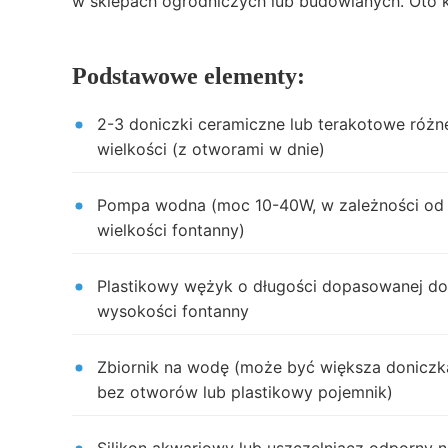
w sklepach ogrodniczych lub budowlanych. Oto k
Podstawowe elementy:
2-3 doniczki ceramiczne lub terakotowe różn
wielkości (z otworami w dnie)
Pompa wodna (moc 10-40W, w zależności od
wielkości fontanny)
Plastikowy wężyk o długości dopasowanej do
wysokości fontanny
Zbiornik na wodę (może być większa doniczk
bez otworów lub plastikowy pojemnik)
Silikon akwariowy lub uszczelniacz odporny 