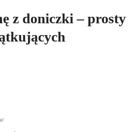
ę z doniczki – prosty
zątkujących
ąć