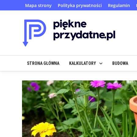
Skip
Mapa strony
Polityka prywatności
Regulamin
to
content
STRONA GŁÓWNA
KALKULATORY
BUDOWA