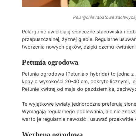
Pelargonie rabatowe zachwycaj
Pelargonie uwielbiają słoneczne stanowiska i do
przepuszczalnej, żyznej glebie. Regularne usuwa
tworzenia nowych pąków, dzięki czemu kwitnienie
Petunia ogrodowa
Petunia ogrodowa (Petunia x hybrida) to jedna z 
kępy o wysokości 20-40 cm, pokryte licznymi, le
Petunie kwitną od maja do października, zachwyc
Te wyjątkowe kwiaty jednoroczne preferują słone
Wymagają regularnego podlewania, ale nie znoszą
warto je regularnie nawozić i usuwać przekwitłe k
Werbena ogrodowa