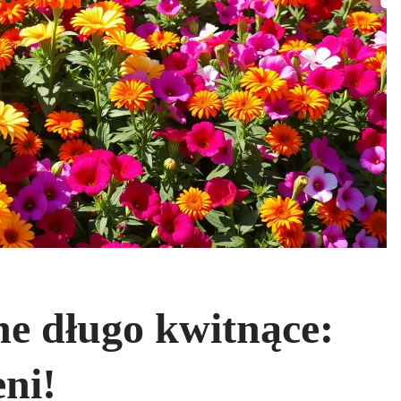
e długo kwitnące:
eni!