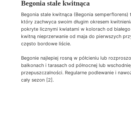
Begonia stale kwitnąca
Begonia stale kwitnąca (Begonia semperflorens) 
który zachwyca swoim długim okresem kwitnienia
pokryte licznymi kwiatami w kolorach od białeg
kwitną nieprzerwanie od maja do pierwszych pr
często bordowe liście.
Begonie najlepiej rosną w półcieniu lub rozprosz
balkonach i tarasach od północnej lub wschodniej
przepuszczalności. Regularne podlewanie i nawoż
cały sezon [2].