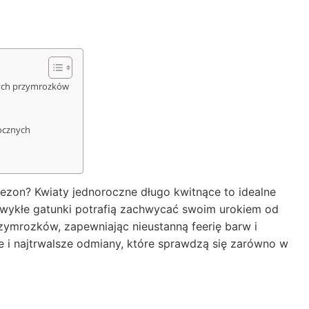
zych przymrozków
ocznych
ezon? Kwiaty jednoroczne długo kwitnące to idealne
ezwykłe gatunki potrafią zachwycać swoim urokiem od
zymrozków, zapewniając nieustanną feerię barw i
e i najtrwalsze odmiany, które sprawdzą się zarówno w