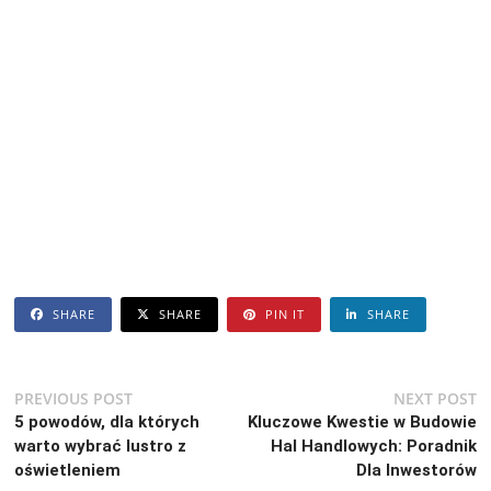
SHARE
SHARE
PIN IT
SHARE
Nawigacja
Previous
N
PREVIOUS POST
NEXT POST
post:
po
5 powodów, dla których
Kluczowe Kwestie w Budowie
wpisu
warto wybrać lustro z
Hal Handlowych: Poradnik
oświetleniem
Dla Inwestorów