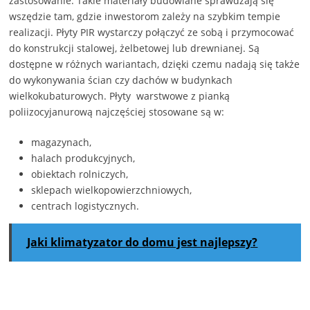
zastosowanie. Takie materiały budowlane sprawdzają się
wszędzie tam, gdzie inwestorom zależy na szybkim tempie
realizacji. Płyty PIR wystarczy połączyć ze sobą i przymocować
do konstrukcji stalowej, żelbetowej lub drewnianej. Są
dostępne w różnych wariantach, dzięki czemu nadają się także
do wykonywania ścian czy dachów w budynkach
wielkokubaturowych. Płyty warstwowe z pianką
poliizocyjanurową najczęściej stosowane są w:
magazynach,
halach produkcyjnych,
obiektach rolniczych,
sklepach wielkopowierzchniowych,
centrach logistycznych.
Jaki klimatyzator do domu jest najlepszy?