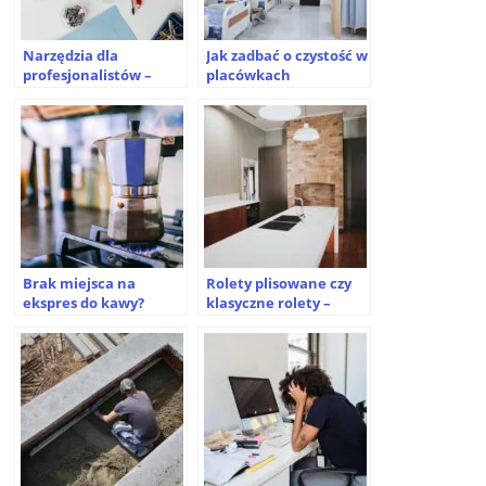
Narzędzia dla
Jak zadbać o czystość w
profesjonalistów –
placówkach
czego nie można
medycznych? Sprawdź!
pominąć?
Brak miejsca na
Rolety plisowane czy
ekspres do kawy?
klasyczne rolety –
Poznaj zalety małej
które wybrać?
kawiarki ciśnieniowej