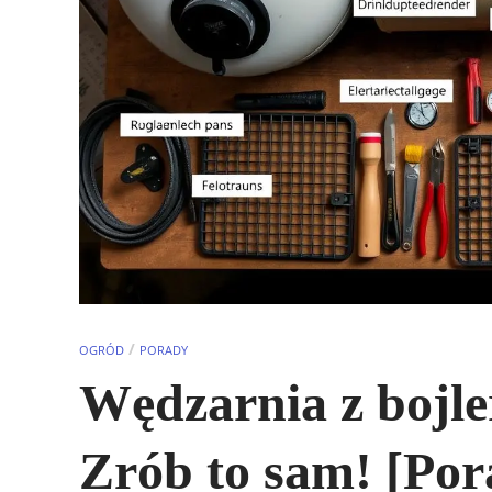
/
OGRÓD
PORADY
Wędzarnia z bojler
Zrób to sam! [Por