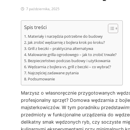
7 października, 2025
Spis treści
Materiały i narzędzia potrzebne do budowy
Jak zrobić wędzarnię z bojlera krok po kroku?
Grill z beczki – praktyczna alternatywa
Malowanie grilla ogrodowego – jak to zrobić trwale?
Bezpieczeństwo podczas budowy i użytkowania
Wędzarnia z bojlera vs. grill z beczki – co wybrać?
Najczęściej zadawane pytania
Podsumowanie
Marzysz o własnoręcznie przygotowanych wędzon
profesjonalny sprzęt? Domowa wędzarnia z bojlera
majsterkowiczów. W tym poradniku przedstawimy 
przedmioty w funkcjonalne urządzenia do wędzenia
delikatny smak wędzonych ryb, czy soczyste mięso
kulinarnymi eksperymentami przy minimalnych ko