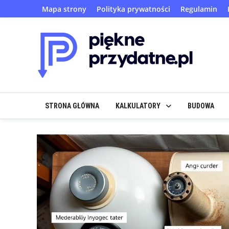
Skip
Mapa strony
Polityka prywatności
Regulamin
to
content
STRONA GŁÓWNA
KALKULATORY
BUDOWA