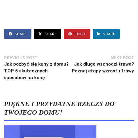
SHARE
SHARE
PIN IT
SHARE
Nawigacja
Previous
N
PREVIOUS POST
NEXT POST
post:
po
Jak pozbyć się kuny z domu?
Jak długo wschodzi trawa?
wpisu
TOP 5 skutecznych
Poznaj etapy wzrostu trawy
sposobów na kunę
PIĘKNE I PRZYDATNE RZECZY DO
TWOJEGO DOMU!