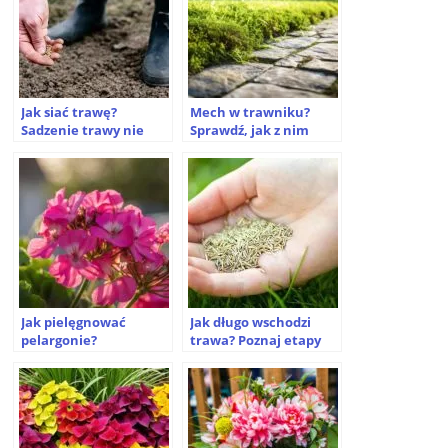
Jak siać trawę?
Mech w trawniku?
Sadzenie trawy nie
Sprawdź, jak z nim
musi być takie trudne
walczyć
Jak pielęgnować
Jak długo wschodzi
pelargonie?
trawa? Poznaj etapy
wzrostu trawy