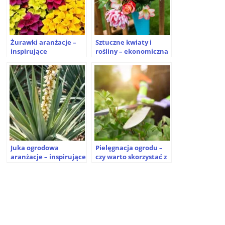
Żurawki aranżacje –
Sztuczne kwiaty i
inspirujące
rośliny – ekonomiczna
kompozycje ogrodowe
alternatywa dla
na rabaty i do donic
naturalnych roślin
Juka ogrodowa
Pielęgnacja ogrodu –
aranżacje – inspirujące
czy warto skorzystać z
kompozycje do
usług
nowoczesnego ogrodu
profesjonalistów?