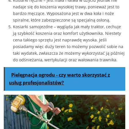
Kosiarki ręczne – jest mała i łatwa w użyciu jednak nie
nadaje się do koszenia wysokiej trawy, ponieważ jest to
bardzo męczące. Wyposażona jest w dwa koła i noże
spiralne, które zabezpieczone są specjalną osłoną.
Kosiarki samojezdne – wygląda jak mały traktor, cechuje
ją szybkość koszenia oraz komfort użytkownika. Niestety
cena takiego sprzętu jest naprawdę wysoka. Jeśli
posiadamy więc duży teren to możemy pozwolić sobie na
taki wydatek, zwłaszcza że możemy wykorzystać ją później
do odśnieżania, wertykulacji oraz wałowania trawnika.
Pielęgnacja ogrodu - czy warto skorzystać z
usług profesjonalistów?