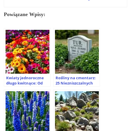
Powiązane Wpisy:
Kwiaty jednoroczne
Rośliny na cmentarz:
długo kwitnące: Od
25 Niezniszczalnych
wiosny do jesieni!
Gatunków i
Praktyczne Porady