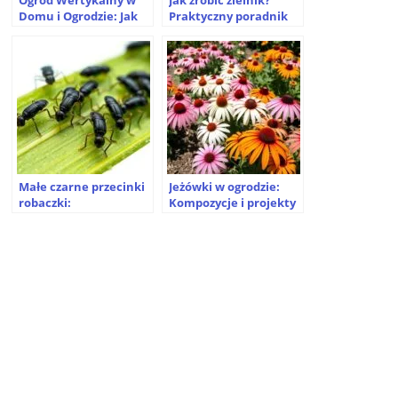
Ogród Wertykalny w
Jak zrobić zielnik?
Domu i Ogrodzie: Jak
Praktyczny poradnik
Zrobić? [Poradnik]
krok po kroku
Małe czarne przecinki
Jeżówki w ogrodzie:
robaczki:
Kompozycje i projekty
identyfikacja,
pięknych rabat
zwalczanie i
najczęstsze pytania