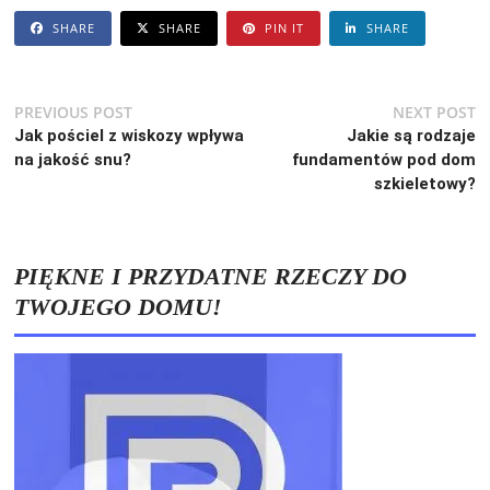
SHARE
SHARE
PIN IT
SHARE
Nawigacja
Previous
N
PREVIOUS POST
NEXT POST
post:
po
Jak pościel z wiskozy wpływa
Jakie są rodzaje
wpisu
na jakość snu?
fundamentów pod dom
szkieletowy?
PIĘKNE I PRZYDATNE RZECZY DO
TWOJEGO DOMU!