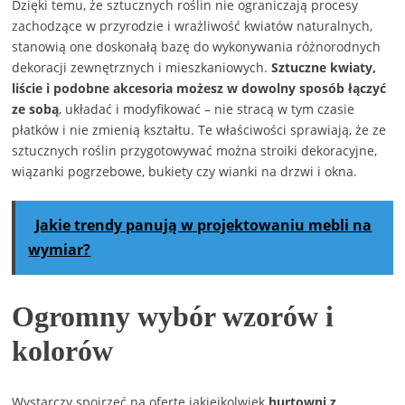
Dzięki temu, że sztucznych roślin nie ograniczają procesy
zachodzące w przyrodzie i wrażliwość kwiatów naturalnych,
stanowią one doskonałą bazę do wykonywania różnorodnych
dekoracji zewnętrznych i mieszkaniowych.
Sztuczne kwiaty,
liście i podobne akcesoria możesz w dowolny sposób łączyć
ze sobą
, układać i modyfikować – nie stracą w tym czasie
płatków i nie zmienią kształtu. Te właściwości sprawiają, że ze
sztucznych roślin przygotowywać można stroiki dekoracyjne,
wiązanki pogrzebowe, bukiety czy wianki na drzwi i okna.
Jakie trendy panują w projektowaniu mebli na
wymiar?
Ogromny wybór wzorów i
kolorów
Wystarczy spojrzeć na ofertę jakiejkolwiek
hurtowni z