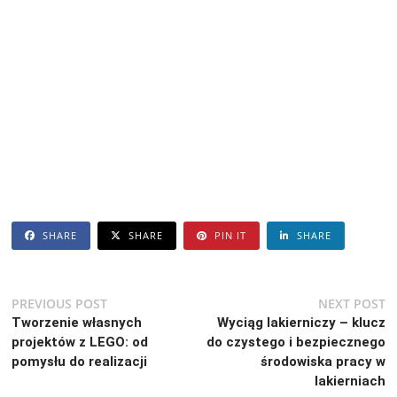
SHARE
SHARE
PIN IT
SHARE
Nawigacja
Previous
N
PREVIOUS POST
NEXT POST
post:
po
Tworzenie własnych
Wyciąg lakierniczy – klucz
wpisu
projektów z LEGO: od
do czystego i bezpiecznego
pomysłu do realizacji
środowiska pracy w
lakierniach