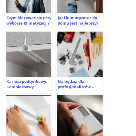
Czym kierować się przy
Jaki klimatyzator do
wyborze klimatyzacji?
domu jest najlepszy?
Karnisz podtynkowy:
Narzędzia dla
Kompleksowy
profesjonalistów –
przewodnik po
czego nie można
nowoczesnym
pominąć?
rozwiązaniu dla
Twojego domu