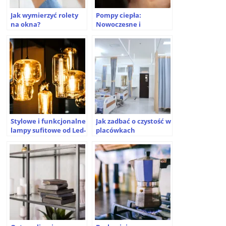
Jak wymierzyć rolety
Pompy ciepła:
na okna?
Nowoczesne i
ekologiczne
rozwiązanie do
ogrzewania domu
Stylowe i funkcjonalne
Jak zadbać o czystość w
lampy sufitowe od Led-
placówkach
lux.pl
medycznych? Sprawdź!