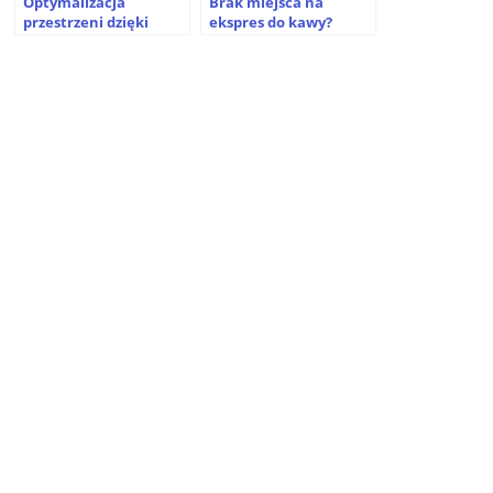
Optymalizacja
Brak miejsca na
przestrzeni dzięki
ekspres do kawy?
funkcjonalnym
Poznaj zalety małej
regałom metalowym
kawiarki ciśnieniowej