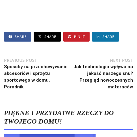
SHARE
SHARE
PIN IT
SHARE
Nawigacja
Previous
N
PREVIOUS POST
NEXT POST
post:
po
Sposoby na przechowywanie
Jak technologia wpływa na
wpisu
akcesoriów i sprzętu
jakość naszego snu?
sportowego w domu.
Przegląd nowoczesnych
Poradnik
materaców
PIĘKNE I PRZYDATNE RZECZY DO
TWOJEGO DOMU!