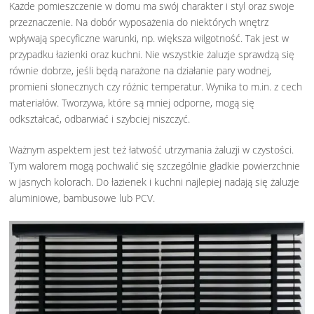
Każde pomieszczenie w domu ma swój charakter i styl oraz swoje
przeznaczenie. Na dobór wyposażenia do niektórych wnętrz
wpływają specyficzne warunki, np. większa wilgotność. Tak jest w
przypadku łazienki oraz kuchni. Nie wszystkie żaluzje sprawdzą się
równie dobrze, jeśli będą narażone na działanie pary wodnej,
promieni słonecznych czy różnic temperatur. Wynika to m.in. z cech
materiałów. Tworzywa, które są mniej odporne, mogą się
odkształcać, odbarwiać i szybciej niszczyć.
Ważnym aspektem jest też łatwość utrzymania żaluzji w czystości.
Tym walorem mogą pochwalić się szczególnie gładkie powierzchnie
w jasnych kolorach. Do łazienek i kuchni najlepiej nadają się żaluzje
aluminiowe, bambusowe lub PCV.