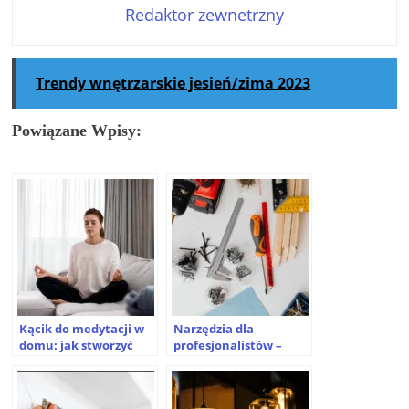
Redaktor zewnetrzny
Trendy wnętrzarskie jesień/zima 2023
Powiązane Wpisy:
Kącik do medytacji w
Narzędzia dla
domu: jak stworzyć
profesjonalistów –
miejsce wyciszenia i
czego nie można
relaksu?
pominąć?