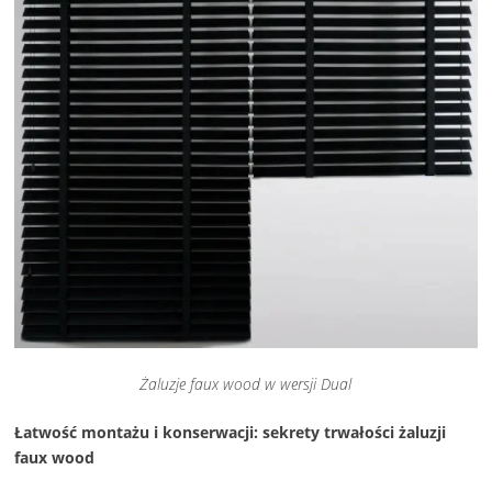
Żaluzje faux wood w wersji Dual
Łatwość montażu i konserwacji: sekrety trwałości żaluzji
faux wood