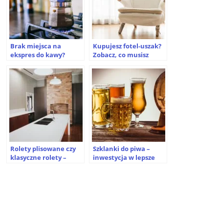
Brak miejsca na
Kupujesz fotel-uszak?
ekspres do kawy?
Zobacz, co musisz
Poznaj zalety małej
wiedzieć!
kawiarki ciśnieniowej
Rolety plisowane czy
Szklanki do piwa –
klasyczne rolety –
inwestycja w lepsze
które wybrać?
doznania smakowe