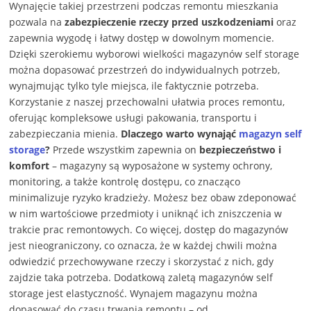
Wynajęcie takiej przestrzeni podczas remontu mieszkania
pozwala na
zabezpieczenie rzeczy przed uszkodzeniami
oraz
zapewnia wygodę i łatwy dostęp w dowolnym momencie.
Dzięki szerokiemu wyborowi wielkości magazynów self storage
można dopasować przestrzeń do indywidualnych potrzeb,
wynajmując tylko tyle miejsca, ile faktycznie potrzeba.
Korzystanie z naszej przechowalni ułatwia proces remontu,
oferując kompleksowe usługi pakowania, transportu i
zabezpieczania mienia.
Dlaczego warto wynająć
magazyn self
storage
?
Przede wszystkim zapewnia on
bezpieczeństwo i
komfort
– magazyny są wyposażone w systemy ochrony,
monitoring, a także kontrolę dostępu, co znacząco
minimalizuje ryzyko kradzieży. Możesz bez obaw zdeponować
w nim wartościowe przedmioty i uniknąć ich zniszczenia w
trakcie prac remontowych. Co więcej, dostęp do magazynów
jest nieograniczony, co oznacza, że w każdej chwili można
odwiedzić przechowywane rzeczy i skorzystać z nich, gdy
zajdzie taka potrzeba. Dodatkową zaletą magazynów self
storage jest elastyczność. Wynajem magazynu można
dopasować do czasu trwania remontu – od