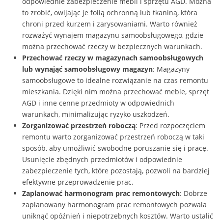
odpowiednie zabezpieczenie mebli i sprzętu AGD. Można
to zrobić, owijając je folią ochronną lub tkaniną, która
chroni przed kurzem i zarysowaniami. Warto również
rozważyć wynajem magazynu samoobsługowego, gdzie
można przechować rzeczy w bezpiecznych warunkach.
Przechować rzeczy w magazynach samoobsługowych
lub wynająć samoobsługowy magazyn
: Magazyny
samoobsługowe to idealne rozwiązanie na czas remontu
mieszkania. Dzięki nim można przechować meble, sprzęt
AGD i inne cenne przedmioty w odpowiednich
warunkach, minimalizując ryzyko uszkodzeń.
Zorganizować przestrzeń roboczą
: Przed rozpoczęciem
remontu warto zorganizować przestrzeń roboczą w taki
sposób, aby umożliwić swobodne poruszanie się i pracę.
Usunięcie zbędnych przedmiotów i odpowiednie
zabezpieczenie tych, które pozostają, pozwoli na bardziej
efektywne przeprowadzenie prac.
Zaplanować harmonogram prac remontowych
: Dobrze
zaplanowany harmonogram prac remontowych pozwala
uniknąć opóźnień i niepotrzebnych kosztów. Warto ustalić