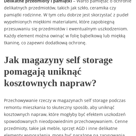
Delikatne przedmioty i pamiątki
– Warto pamiętać o ochronie
delikatnych przedmiotów, takich jak szkło, ceramika czy
pamiątki rodzinne. W tym celu dobrze jest skorzystać z pudeł
wypełnionych miękkimi materiałami, które zapobiegną
przesuwaniu się przedmiotów i ewentualnym uszkodzeniom.
Każdy element można owinąć w folię bąbelkową lub miękką
tkaninę, co zapewni dodatkową ochronę.
Jak magazyny self storage
pomagają uniknąć
kosztownych napraw?
Przechowywanie rzeczy w magazynach self storage podczas
remontu mieszkania to skuteczny sposób, aby uniknąć
kosztownych napraw, które mogłyby być efektem uszkodzeń
spowodowanych nieodpowiednim przechowywaniem. Cenne
przedmioty, takie jak meble, sprzęt AGD i inne delikatne
elementy wyposażenia, mogą być narażone na zarysowania,