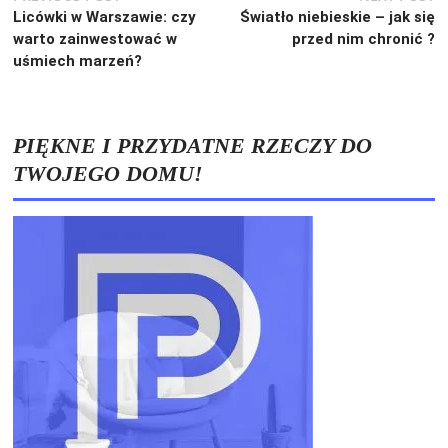
Nawigacja
post:
po
Licówki w Warszawie: czy
Światło niebieskie – jak się
wpisu
warto zainwestować w
przed nim chronić ?
uśmiech marzeń?
PIĘKNE I PRZYDATNE RZECZY DO
TWOJEGO DOMU!