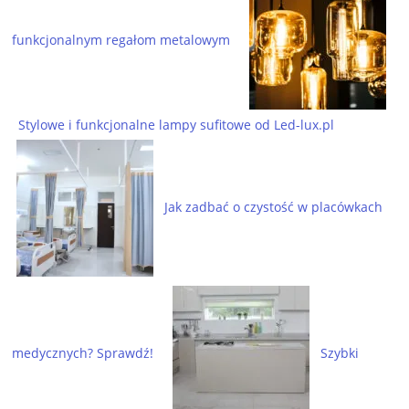
funkcjonalnym regałom metalowym
Stylowe i funkcjonalne lampy sufitowe od Led-lux.pl
Jak zadbać o czystość w placówkach
medycznych? Sprawdź!
Szybki