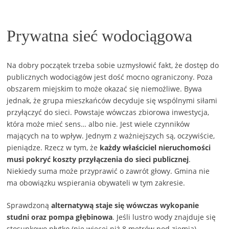
Prywatna sieć wodociągowa
Na dobry początek trzeba sobie uzmysłowić fakt, że dostęp do
publicznych wodociągów jest dość mocno ograniczony. Poza
obszarem miejskim to może okazać się niemożliwe. Bywa
jednak, że grupa mieszkańców decyduje się wspólnymi siłami
przyłączyć do sieci. Powstaje wówczas zbiorowa inwestycja,
która może mieć sens… albo nie. Jest wiele czynników
mających na to wpływ. Jednym z ważniejszych są, oczywiście,
pieniądze. Rzecz w tym, że
każdy właściciel nieruchomości
musi pokryć koszty przyłączenia do sieci publicznej
.
Niekiedy suma może przyprawić o zawrót głowy. Gmina nie
ma obowiązku wspierania obywateli w tym zakresie.
Sprawdzoną
alternatywą staje się wówczas wykopanie
studni oraz pompa głębinowa
. Jeśli lustro wody znajduje się
stosunkowo płytko (nie więcej niż 8 metrów pod ziemią),