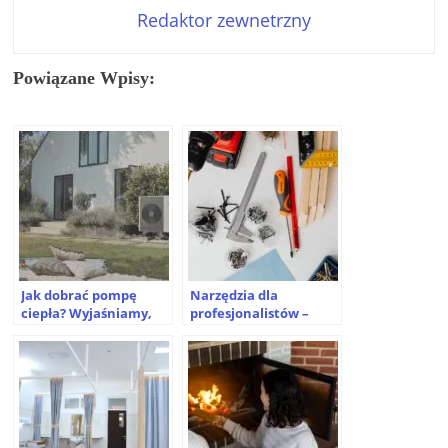
Redaktor zewnetrzny
Powiązane Wpisy:
Jak dobrać pompę
Narzędzia dla
ciepła? Wyjaśniamy,
profesjonalistów –
na co zwrócić uwagę
czego nie można
przy zakupie
pominąć?
urządzenia