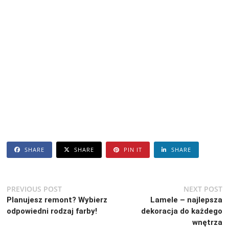
SHARE
SHARE
PIN IT
SHARE
Nawigacja
Previous
N
PREVIOUS POST
NEXT POST
post:
po
Planujesz remont? Wybierz
Lamele – najlepsza
wpisu
odpowiedni rodzaj farby!
dekoracja do każdego
wnętrza