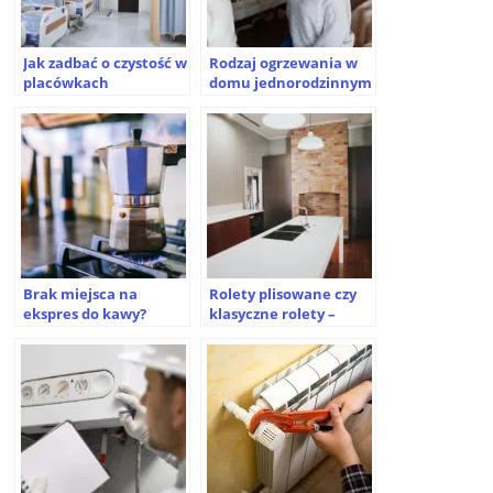
Jak zadbać o czystość w
Rodzaj ogrzewania w
placówkach
domu jednorodzinnym
medycznych? Sprawdź!
– jakie są?
Brak miejsca na
Rolety plisowane czy
ekspres do kawy?
klasyczne rolety –
Poznaj zalety małej
które wybrać?
kawiarki ciśnieniowej