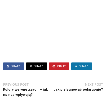
SHARE
SHARE
PIN IT
SHARE
Nawigacja
Previous
N
PREVIOUS POST
NEXT POST
post:
po
Kolory we wnętrzach – jak
Jak pielęgnować pelargonie?
wpisu
na nas wpływają?