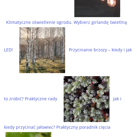
Klimatyczne oświetlenie ogrodu. Wybierz girlandę świetlną
LED!
Przycinanie brzozy – kiedy i jak
to zrobić? Praktyczne rady
Jak i
kiedy przycinać jałowiec? Praktyczny poradnik cięcia