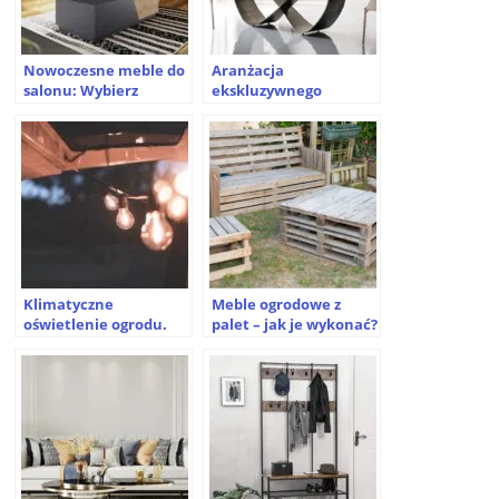
Nowoczesne meble do
Aranżacja
salonu: Wybierz
ekskluzywnego
idealne rozwiązania
wnętrza – jakie meble
dla swojego wnętrza
wybrać?
Klimatyczne
Meble ogrodowe z
oświetlenie ogrodu.
palet – jak je wykonać?
Wybierz girlandę
świetlną LED!