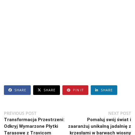
SHARE
SHARE
PIN IT
SHARE
Nawigacja
Previous
N
PREVIOUS POST
NEXT POST
post:
po
Transformacja Przestrzeni:
Pomaluj swój świat i
wpisu
Odkryj Wymarzone Płytki
zaaranżuj unikalną jadalnię z
Tarasowe z Travicom
krzesłami w barwach wiosny