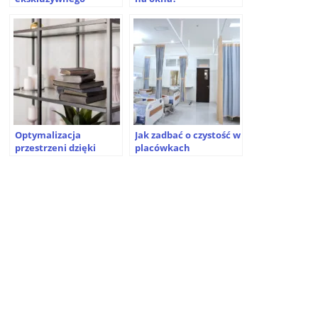
wnętrza – jakie meble
wybrać?
Optymalizacja
Jak zadbać o czystość w
przestrzeni dzięki
placówkach
funkcjonalnym
medycznych? Sprawdź!
regałom metalowym