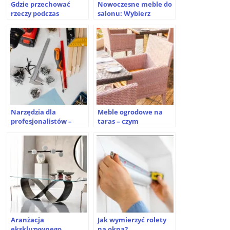
Gdzie przechować
Nowoczesne meble do
rzeczy podczas
salonu: Wybierz
remontu?
idealne rozwiązania
dla swojego wnętrza
Narzędzia dla
Meble ogrodowe na
profesjonalistów –
taras – czym
czego nie można
sugerować się podczas
pominąć?
ich wyboru?
Aranżacja
Jak wymierzyć rolety
ekskluzywnego
na okna?