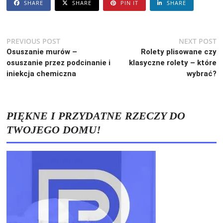
SHARE
SHARE
PIN IT
SHARE
Nawigacja
Previous
N
PREVIOUS POST
NEXT POST
post:
po
Osuszanie murów –
Rolety plisowane czy
wpisu
osuszanie przez podcinanie i
klasyczne rolety – które
iniekcja chemiczna
wybrać?
PIĘKNE I PRZYDATNE RZECZY DO
TWOJEGO DOMU!