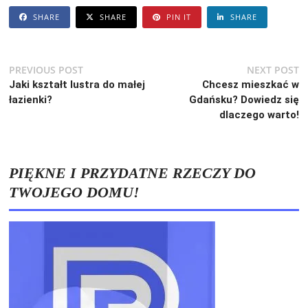
SHARE
SHARE
PIN IT
SHARE
Nawigacja
Previous
N
PREVIOUS POST
NEXT POST
post:
po
Jaki kształt lustra do małej
Chcesz mieszkać w
wpisu
łazienki?
Gdańsku? Dowiedz się
dlaczego warto!
PIĘKNE I PRZYDATNE RZECZY DO
TWOJEGO DOMU!