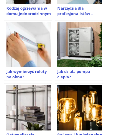
Rodzaj ogrzewania w
Narzędzia dla
domu jednorodzinnym
profesjonalistów –
– jakie są?
czego nie można
pominąć?
Jak wymierzyć rolety
Jak działa pompa
na okna?
ciepła?
Optymalizacja
Stylowe i funkcjonalne