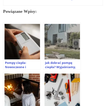
Powiązane Wpisy:
Pompy ciepła:
Jak dobrać pompę
Nowoczesne i
ciepła? Wyjaśniamy,
ekologiczne
na co zwrócić uwagę
rozwiązanie do
przy zakupie
ogrzewania domu
urządzenia