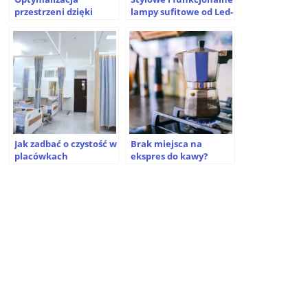
przestrzeni dzięki
lampy sufitowe od Led-
funkcjonalnym
lux.pl
regałom metalowym
Jak zadbać o czystość w
Brak miejsca na
placówkach
ekspres do kawy?
medycznych? Sprawdź!
Poznaj zalety małej
kawiarki ciśnieniowej