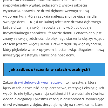
niepowtarzalny wygląd, połączony z wysoką jakością
wykonania, sprawia, że drzwi dębowe wewnętrzne są
wyborem tych, którzy szukają najlepszego rozwiązania dla
swojego domu. Dzięki unikalnej teksturze drewna dębowego
każde drzwi mają swój niepowtarzalny wzór, co dodaje
indywidualnego charakteru fasadzie domu. Ponadto dąb jest
znany ze swojej zdolności do pięknego starzenia się, zyskując z
czasem jeszcze więcej uroku. Drzwi z dębu są więc wyborem,
który pięknieje wraz z upływem lat, stanowiąc długoterminową
inwestycję w estetykę i funkcjonalność domu.
Jak zadbać o łazienki w salach weselnych?
Zakup
drzwi dębowych wewnętrznych
to inwestycja, która
łączy w sobie trwałość, bezpieczeństwo, estetykę i ekologię. Ich
wybór to nie tylko gwarancja solidności i trwałości, ale również
dodanie elegancji i prestiżu każdej nieruchomości. Wybierając
drzwi wykonane z dębu, decydujemy się na rozwiązanie, które