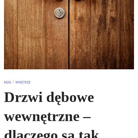
/
MZA
WNĘTRZE
Drzwi dębowe
wewnętrzne –
dlaczego są tak