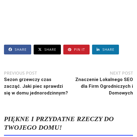
SHARE
SHARE
PIN IT
SHARE
Nawigacja
Previous
N
PREVIOUS POST
NEXT POST
post:
po
Sezon grzewczy czas
Znaczenie Lokalnego SEO
wpisu
zacząć. Jaki piec sprawdzi
dla Firm Ogrodniczych i
się w domu jednorodzinnym?
Domowych
PIĘKNE I PRZYDATNE RZECZY DO
TWOJEGO DOMU!