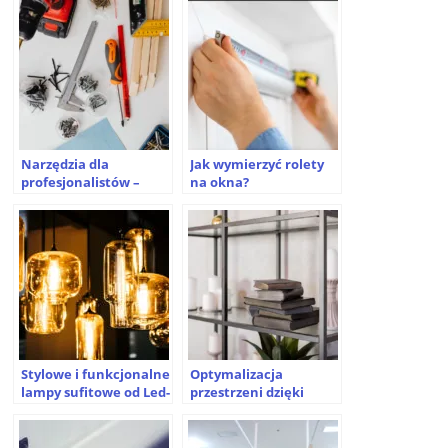
relaksu?
szklanych drzwi
przesuwnych
Narzędzia dla
Jak wymierzyć rolety
profesjonalistów –
na okna?
czego nie można
pominąć?
Stylowe i funkcjonalne
Optymalizacja
lampy sufitowe od Led-
przestrzeni dzięki
lux.pl
funkcjonalnym
regałom metalowym