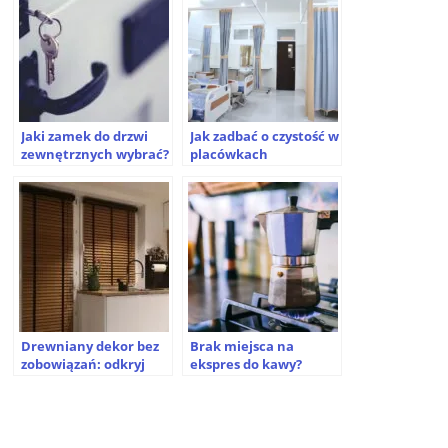
Jaki zamek do drzwi
Jak zadbać o czystość w
zewnętrznych wybrać?
placówkach
Kompletny poradnik
medycznych? Sprawdź!
Drewniany dekor bez
Brak miejsca na
zobowiązań: odkryj
ekspres do kawy?
magię żaluzji faux
Poznaj zalety małej
wood
kawiarki ciśnieniowej