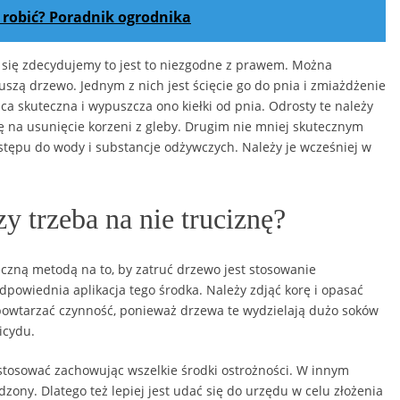
o robić? Poradnik ogrodnika
ę się zdecydujemy to jest to niezgodne z prawem. Można
uszą drzewo. Jednym z nich jest ścięcie go do pnia i zmiażdżenie
ńca skuteczna i wypuszcza ono kiełki od pnia. Odrosty te należy
ę na usunięcie korzeni z gleby. Drugim nie mniej skutecznym
tępu do wody i substancje odżywczych. Należy je wcześniej w
zy trzeba na nie truciznę?
czną metodą na to, by zatruć drzewo jest stosowanie
dpowiednia aplikacja tego środka. Należy zdjąć korę i opasać
powtarzać czynność, ponieważ drzewa te wydzielają dużo soków
icydu.
 stosować zachowując wszelkie środki ostrożności. W innym
ny. Dlatego też lepiej jest udać się do urzędu w celu złożenia