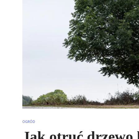
OGRÓD
Jak otruć drzewo li