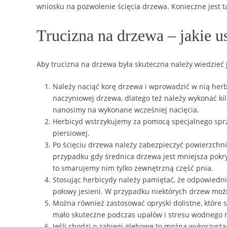
wniosku na pozwolenie ścięcia drzewa. Konieczne jest ta
Trucizna na drzewa – jakie u
Aby trucizna na drzewa była skuteczna należy wiedzieć 
Należy naciąć korę drzewa i wprowadzić w nią herb
naczyniowej drzewa, dlatego też należy wykonać ki
nanosimy na wykonane wcześniej nacięcia.
Herbicyd wstrzykujemy za pomocą specjalnego sprzę
piersiowej.
Po ścięciu drzewa należy zabezpieczyć powierzchn
przypadku gdy średnica drzewa jest mniejsza pokr
to smarujemy nim tylko zewnętrzną część pnia.
Stosując herbicydy należy pamiętać, że odpowiedni
połowy jesieni. W przypadku niektórych drzew moż
Można również zastosować opryski dolistne, które s
mało skuteczne podczas upałów i stresu wodnego 
Jeśli chodzi o zabiegi glebowe to można wykorzy