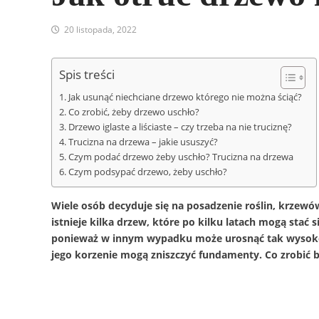
20 listopada, 2022
Spis treści
Jak usunąć niechciane drzewo którego nie można ściąć?
Co zrobić, żeby drzewo uschło?
Drzewo iglaste a liściaste – czy trzeba na nie truciznę?
Trucizna na drzewa – jakie ususzyć?
Czym podać drzewo żeby uschło? Trucizna na drzewa
Czym podsypać drzewo, żeby uschło?
Wiele osób decyduje się na posadzenie roślin, krzewó
istnieje kilka drzew, które po kilku latach mogą stać 
ponieważ w innym wypadku może urosnąć tak wysoko, ż
jego korzenie mogą zniszczyć fundamenty. Co zrobić 