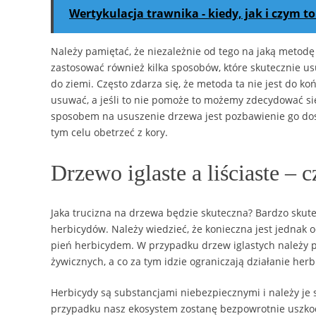
Wertykulacja trawnika - kiedy, jak i czym t
Należy pamiętać, że niezależnie od tego na jaką metod
zastosować również kilka sposobów, które skutecznie us
do ziemi. Często zdarza się, że metoda ta nie jest do ko
usuwać, a jeśli to nie pomoże to możemy zdecydować si
sposobem na ususzenie drzewa jest pozbawienie go dos
tym celu obetrzeć z kory.
Drzewo iglaste a liściaste – c
Jaka trucizna na drzewa będzie skuteczna? Bardzo skute
herbicydów. Należy wiedzieć, że konieczna jest jednak o
pień herbicydem. W przypadku drzew iglastych należy 
żywicznych, a co za tym idzie ograniczają działanie herb
Herbicydy są substancjami niebezpiecznymi i należy je
przypadku nasz ekosystem zostanę bezpowrotnie uszkodzo