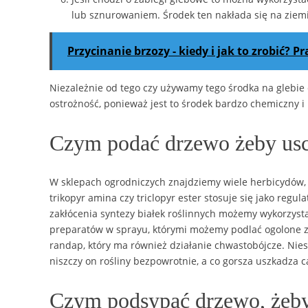
lub sznurowaniem. Środek ten nakłada się na ziemię
Przycinanie brzozy - kiedy i jak to zrobić? P
Niezależnie od tego czy używamy tego środka na glebie
ostrożność, ponieważ jest to środek bardzo chemiczny i
Czym podać drzewo żeby usc
W sklepach ogrodniczych znajdziemy wiele herbicydów, kt
trikopyr amina czy triclopyr ester stosuje się jako regu
zakłócenia syntezy białek roślinnych możemy wykorzysta
preparatów w sprayu, którymi możemy podlać ogolone z 
randap, który ma również działanie chwastobójcze. Nies
niszczy on rośliny bezpowrotnie, a co gorsza uszkadza c
Czym podsypać drzewo, żeby